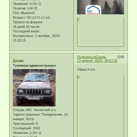
Уважение:
[+10/-1]
Позитив:
[+6/-0]
Пол:
Мужской
Возраст:
50
[1975-12-16]
0
Провел на форуме:
28 дней 10 часов
Последний визит:
Воскресенье, 2 октября, 2022г.
15:20:15
Поделиться
Среда,
1185
Денис
13 апреля, 2022г. 06:57:32
Туземная администрация
Убрал я его.
0
Откуда:
МО, Чеховский р-н.
Зарегистрирован
: Понедельник, 14
января, 2013г.
Приглашений:
0
Сообщений:
2043
Уважение:
[+10/-1]