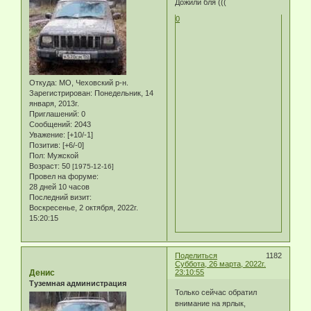
Дожили бля (((
0
Откуда:
МО, Чеховский р-н.
Зарегистрирован
: Понедельник, 14
января, 2013г.
Приглашений:
0
Сообщений:
2043
Уважение:
[+10/-1]
Позитив:
[+6/-0]
Пол:
Мужской
Возраст:
50
[1975-12-16]
Провел на форуме:
28 дней 10 часов
Последний визит:
Воскресенье, 2 октября, 2022г.
15:20:15
Поделиться
1182
Суббота, 26 марта, 2022г.
Денис
23:10:55
Туземная администрация
Только сейчас обратил
внимание на ярлык,