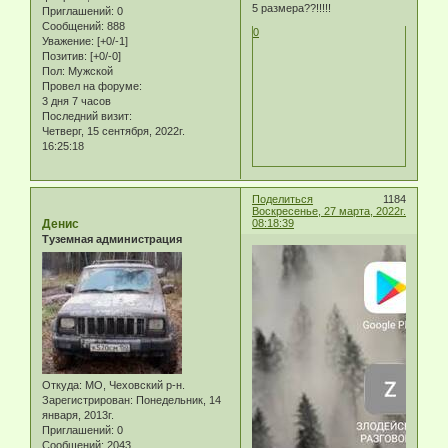
5 размера??!!!!!
Приглашений:
0
Сообщений:
888
0
Уважение:
[+0/-1]
Позитив:
[+0/-0]
Пол:
Мужской
Провел на форуме:
3 дня 7 часов
Последний визит:
Четверг, 15 сентября, 2022г.
16:25:18
Поделиться
1184
Воскресенье, 27 марта, 2022г.
Денис
08:18:39
Туземная администрация
Откуда:
МО, Чеховский р-н.
Зарегистрирован
: Понедельник, 14
января, 2013г.
Приглашений:
0
Сообщений:
2043