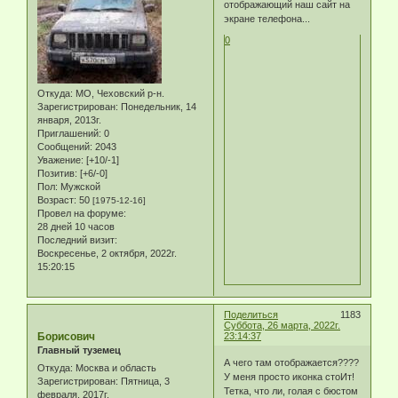
отображающий наш сайт на
экране телефона...
0
Откуда:
МО, Чеховский р-н.
Зарегистрирован
: Понедельник, 14
января, 2013г.
Приглашений:
0
Сообщений:
2043
Уважение:
[+10/-1]
Позитив:
[+6/-0]
Пол:
Мужской
Возраст:
50
[1975-12-16]
Провел на форуме:
28 дней 10 часов
Последний визит:
Воскресенье, 2 октября, 2022г.
15:20:15
Поделиться
1183
Суббота, 26 марта, 2022г.
Борисович
23:14:37
Главный туземец
А чего там отображается????
Откуда:
Москва и область
У меня просто иконка стоИт!
Зарегистрирован
: Пятница, 3
Тетка, что ли, голая с бюстом
февраля, 2017г.