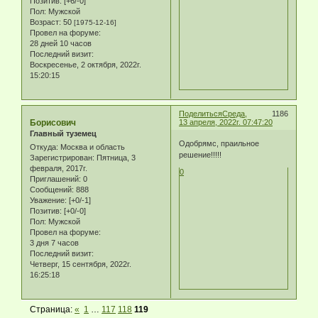
Позитив:
[+6/-0]
Пол:
Мужской
Возраст:
50
[1975-12-16]
Провел на форуме:
28 дней 10 часов
Последний визит:
Воскресенье, 2 октября, 2022г.
15:20:15
Поделиться
Среда,
1186
Борисович
13 апреля, 2022г. 07:47:20
Главный туземец
Одобрямс, праильное
Откуда:
Москва и область
решение!!!!!
Зарегистрирован
: Пятница, 3
февраля, 2017г.
0
Приглашений:
0
Сообщений:
888
Уважение:
[+0/-1]
Позитив:
[+0/-0]
Пол:
Мужской
Провел на форуме:
3 дня 7 часов
Последний визит:
Четверг, 15 сентября, 2022г.
16:25:18
Страница:
«
1
…
117
118
119