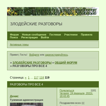
ЗЛОДЕЙСКИЕ РАЗГОВОРЫ
Форум
Новые сообщения
Гостевая
Участники
Правила
Поиск
Регистрация
Войти
Активные темы
Привет, Гость!
Войдите
или
зарегистрируйтесь
.
»
ЗЛОДЕЙСКИЕ РАЗГОВОРЫ
»
ОБЩИЙ ФОРУМ
»
РАЗГОВОРЫ ПРО ВСЕ 4
Страница:
«
1
…
117
118
119
РАЗГОВОРЫ ПРО ВСЕ 4
Поделиться
1181
Четверг, 24 февраля, 2022г.
Денис
18:43:45
Туземная администрация
Поздравляю всех (((